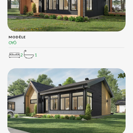
MODÈLE
OYÔ
2
1