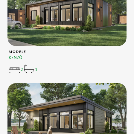
MODÈLE
KENZÔ
2
1