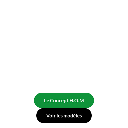
LAPRISE - MAISONS PRÉFABRIQUÉES & USINÉES
Les maisons
optimisées
de bout en bout.
La façon technologique de concevoir et construire des
maisons. Conçues pour mieux vivre. Produites pour
mieux performer.
Le Concept H.O.M
Voir les modèles