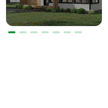
Des aménagements intérieurs
optimisés
pour inspirer au quotidien
Avec la gamme de maisons préfabriquées H.O.M,
chaque modèle est pensé pour optimiser le design & les
coûts pour vous faire économiser. Grâce à une
conception industrielle, des composants usinés
standardisés et des équipements de série, nous ne
redessinons pas les plans de maison à chaque projet.